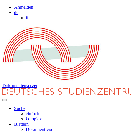
Anmelden
de
it
Dokumentenserver
Suche
einfach
komplex
Blättern
Dokumenttypen