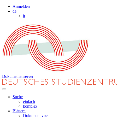
Anmelden
de
it
Dokumentenserver
Suche
einfach
komplex
Blättern
Dokumenttypen