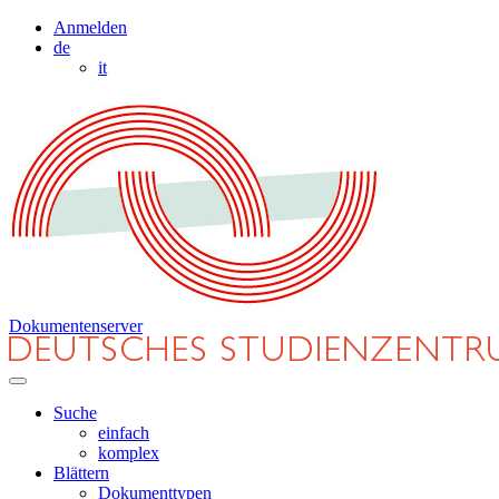
Anmelden
de
it
Dokumentenserver
Suche
einfach
komplex
Blättern
Dokumenttypen