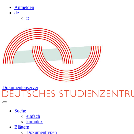
Anmelden
de
it
Dokumentenserver
Suche
einfach
komplex
Blättern
Dokumenttypen