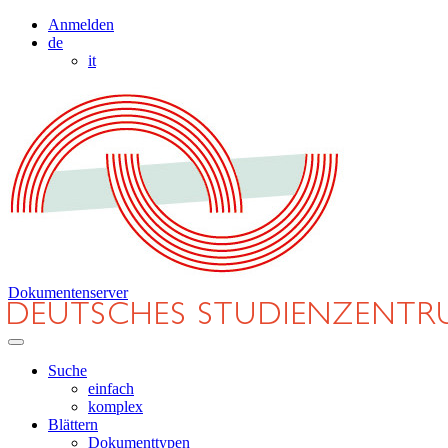
Anmelden
de
it
Dokumentenserver
Suche
einfach
komplex
Blättern
Dokumenttypen