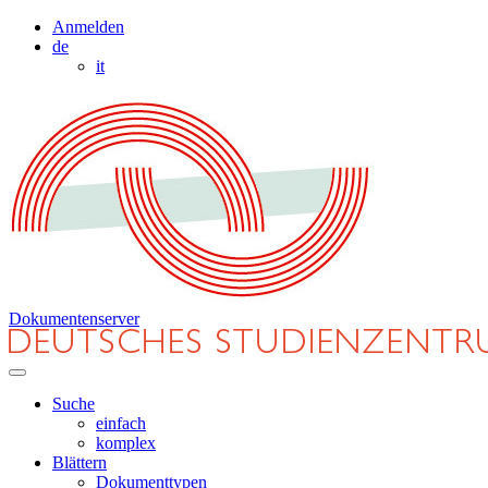
Anmelden
de
it
Dokumentenserver
Suche
einfach
komplex
Blättern
Dokumenttypen