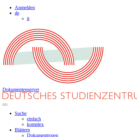
Anmelden
de
it
Dokumentenserver
Suche
einfach
komplex
Blättern
Dokumenttypen