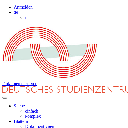
Anmelden
de
it
Dokumentenserver
Suche
einfach
komplex
Blättern
Dokumenttypen