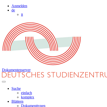
Anmelden
de
it
Dokumentenserver
Suche
einfach
komplex
Blättern
Dokumenttypen