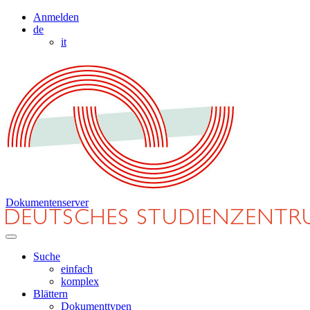
Anmelden
de
it
Dokumentenserver
Suche
einfach
komplex
Blättern
Dokumenttypen