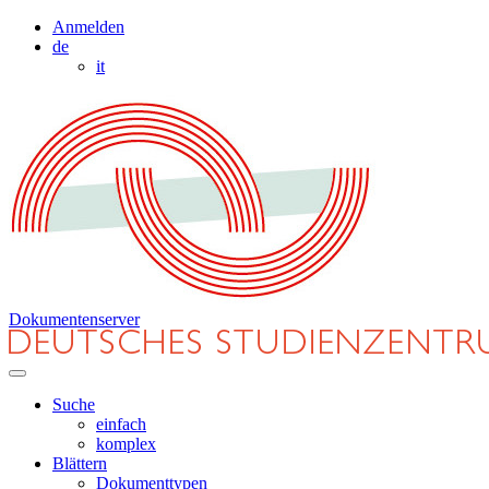
Anmelden
de
it
Dokumentenserver
Suche
einfach
komplex
Blättern
Dokumenttypen