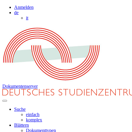
Anmelden
de
it
Dokumentenserver
Suche
einfach
komplex
Blättern
Dokumenttypen