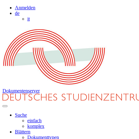
Anmelden
de
it
Dokumentenserver
Suche
einfach
komplex
Blättern
Dokumenttypen