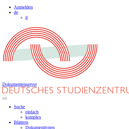
Anmelden
de
it
Dokumentenserver
Suche
einfach
komplex
Blättern
Dokumenttypen