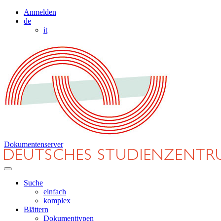
Anmelden
de
it
Dokumentenserver
Suche
einfach
komplex
Blättern
Dokumenttypen