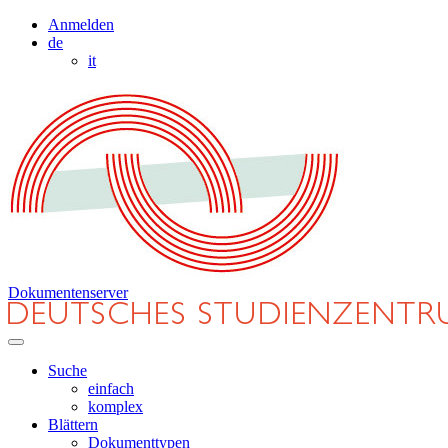
Anmelden
de
it
Dokumentenserver
Suche
einfach
komplex
Blättern
Dokumenttypen