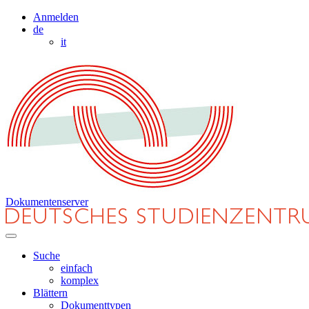
Anmelden
de
it
Dokumentenserver
Suche
einfach
komplex
Blättern
Dokumenttypen