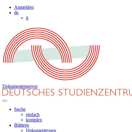
Anmelden
de
it
Dokumentenserver
Suche
einfach
komplex
Blättern
Dokumenttypen