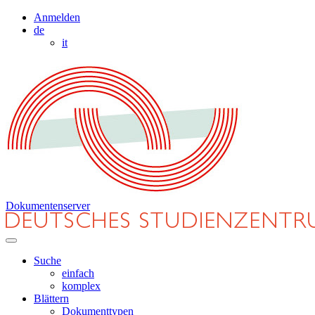
Anmelden
de
it
Dokumentenserver
Suche
einfach
komplex
Blättern
Dokumenttypen