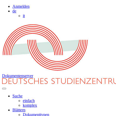
Anmelden
de
it
Dokumentenserver
Suche
einfach
komplex
Blättern
Dokumenttypen