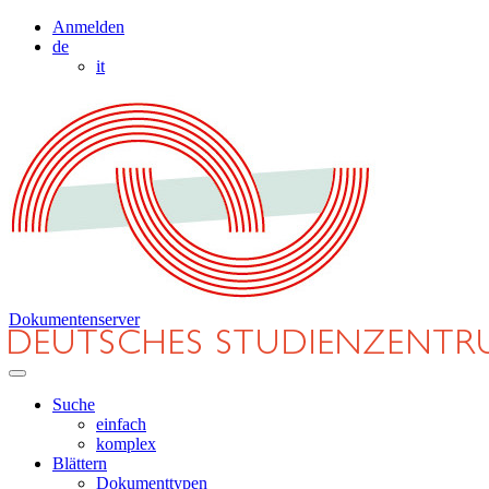
Anmelden
de
it
Dokumentenserver
Suche
einfach
komplex
Blättern
Dokumenttypen