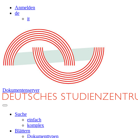
Anmelden
de
it
Dokumentenserver
Suche
einfach
komplex
Blättern
Dokumenttypen