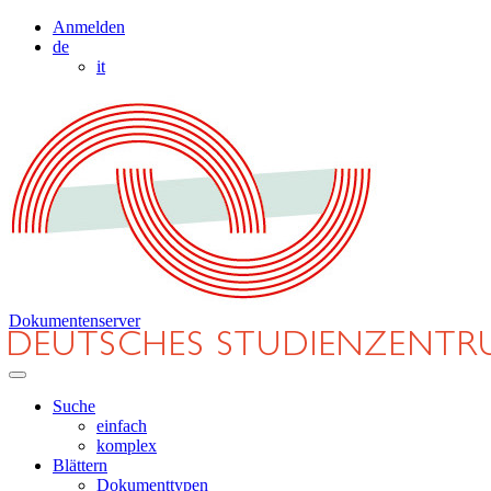
Anmelden
de
it
Dokumentenserver
Suche
einfach
komplex
Blättern
Dokumenttypen