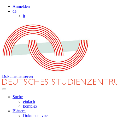
Anmelden
de
it
Dokumentenserver
Suche
einfach
komplex
Blättern
Dokumenttypen