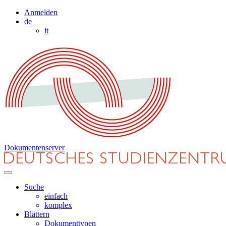
Anmelden
de
it
Dokumentenserver
Suche
einfach
komplex
Blättern
Dokumenttypen