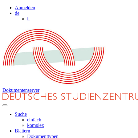
Anmelden
de
it
Dokumentenserver
Suche
einfach
komplex
Blättern
Dokumenttypen