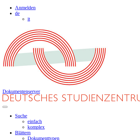
Anmelden
de
it
Dokumentenserver
Suche
einfach
komplex
Blättern
Dokumenttypen