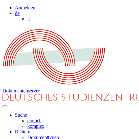
Anmelden
de
it
Dokumentenserver
Suche
einfach
komplex
Blättern
Dokumenttypen