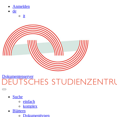
Anmelden
de
it
Dokumentenserver
Suche
einfach
komplex
Blättern
Dokumenttypen