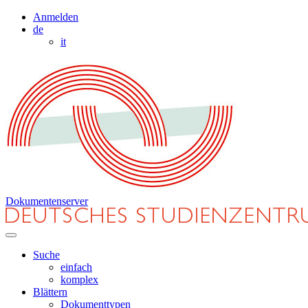
Anmelden
de
it
Dokumentenserver
Suche
einfach
komplex
Blättern
Dokumenttypen