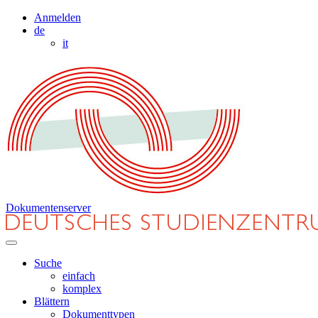
Anmelden
de
it
Dokumentenserver
Suche
einfach
komplex
Blättern
Dokumenttypen