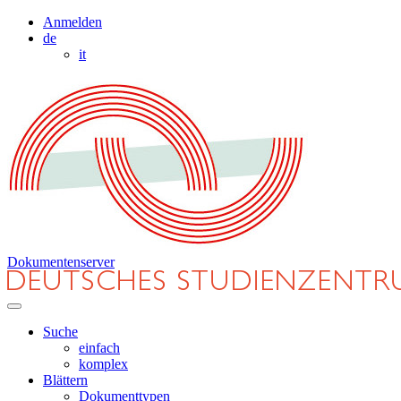
Anmelden
de
it
Dokumentenserver
Suche
einfach
komplex
Blättern
Dokumenttypen