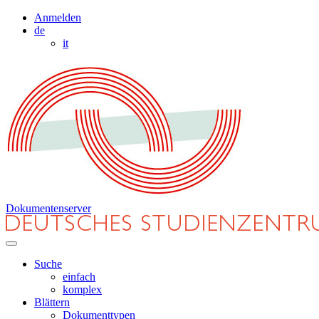
Anmelden
de
it
Dokumentenserver
Suche
einfach
komplex
Blättern
Dokumenttypen