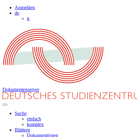
Anmelden
de
it
Dokumentenserver
Suche
einfach
komplex
Blättern
Dokumenttypen