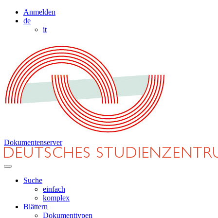
Anmelden
de
it
Dokumentenserver
Suche
einfach
komplex
Blättern
Dokumenttypen