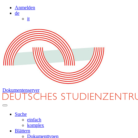
Anmelden
de
it
Dokumentenserver
Suche
einfach
komplex
Blättern
Dokumenttypen