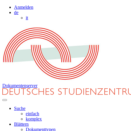
Anmelden
de
it
Dokumentenserver
Suche
einfach
komplex
Blättern
Dokumenttypen