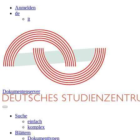
Anmelden
de
it
Dokumentenserver
Suche
einfach
komplex
Blättern
Dokumenttypen