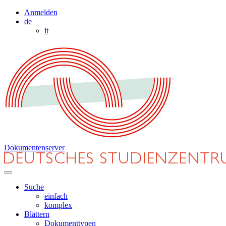
Anmelden
de
it
Dokumentenserver
Suche
einfach
komplex
Blättern
Dokumenttypen