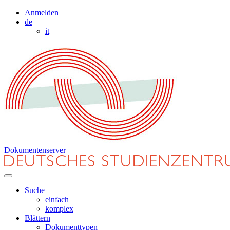
Anmelden
de
it
Dokumentenserver
Suche
einfach
komplex
Blättern
Dokumenttypen