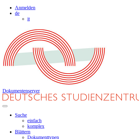
Anmelden
de
it
Dokumentenserver
Suche
einfach
komplex
Blättern
Dokumenttypen