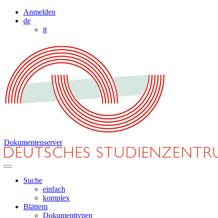
Anmelden
de
it
Dokumentenserver
Suche
einfach
komplex
Blättern
Dokumenttypen