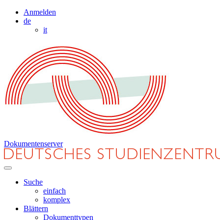
Anmelden
de
it
Dokumentenserver
Suche
einfach
komplex
Blättern
Dokumenttypen