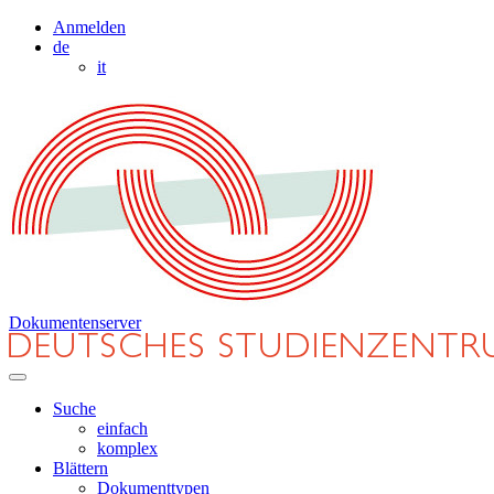
Anmelden
de
it
Dokumentenserver
Suche
einfach
komplex
Blättern
Dokumenttypen