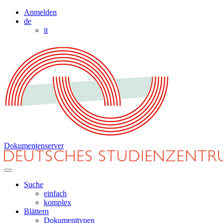
Anmelden
de
it
Dokumentenserver
Suche
einfach
komplex
Blättern
Dokumenttypen