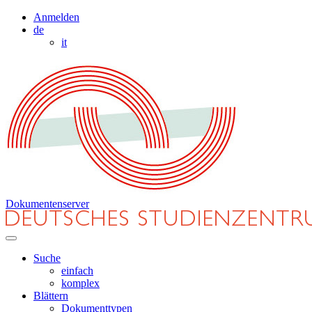
Anmelden
de
it
Dokumentenserver
Suche
einfach
komplex
Blättern
Dokumenttypen