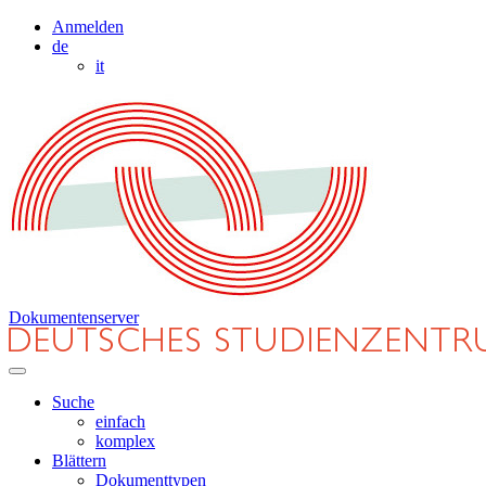
Anmelden
de
it
Dokumentenserver
Suche
einfach
komplex
Blättern
Dokumenttypen