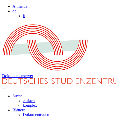
Anmelden
de
it
Dokumentenserver
Suche
einfach
komplex
Blättern
Dokumenttypen