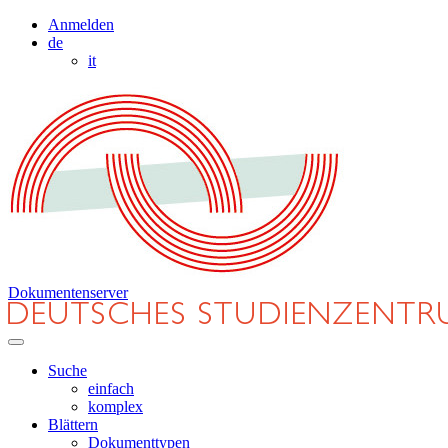
Anmelden
de
it
Dokumentenserver
Suche
einfach
komplex
Blättern
Dokumenttypen