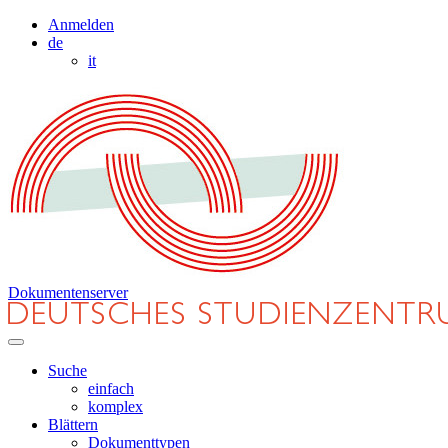
Anmelden
de
it
Dokumentenserver
Suche
einfach
komplex
Blättern
Dokumenttypen